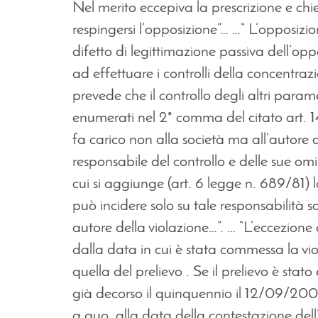
Nel merito eccepiva la prescrizione e chi
respingersi l’opposizione”… …“ L’opposizi
difetto di legittimazione passiva dell’op
ad effettuare i controlli della concentra
prevede che il controllo degli altri parame
enumerati nel 2° comma del citato art. 14
fa carico non alla società ma all’autore 
responsabile del controllo e delle sue omis
cui si aggiunge (art. 6 legge n. 689/81) 
può incidere solo su tale responsabilità s
autore della violazione…”. … “L’eccezione 
dalla data in cui è stata commessa la vio
quella del prelievo . Se il prelievo è st
già decorso il quinquennio il 12/09/2008
a quo, alla data della contestazione del