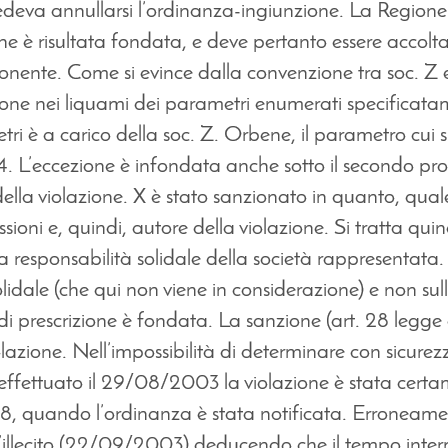
edeva annullarsi l’ordinanza-ingiunzione. La Regione s
one è risultata fondata, e deve pertanto essere accolt
ponente. Come si evince dalla convenzione tra soc. Z e
zione nei liquami dei parametri enumerati specificata
tri è a carico della soc. Z. Orbene, il parametro cui si 
. L’eccezione è infondata anche sotto il secondo prof
della violazione. X è stato sanzionato in quanto, qual
sioni e, quindi, autore della violazione. Si tratta quin
la responsabilità solidale della società rappresentat
olidale (che qui non viene in considerazione) e non sul
di prescrizione è fondata. La sanzione (art. 28 legge c
lazione. Nell’impossibilità di determinare con sicurezz
ato effettuato il 29/08/2003 la violazione è stata ce
, quando l’ordinanza è stata notificata. Erroneament
l’illecito (22/09/2003) deducendo che il tempo inter