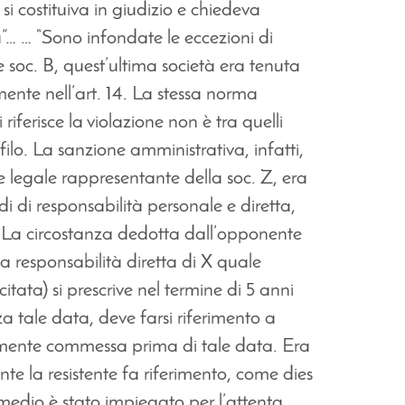
i costituiva in giudizio e chiedeva
a”… … “Sono infondate le eccezioni di
 soc. B, quest’ultima società era tenuta
mente nell’art. 14. La stessa norma
riferisce la violazione non è tra quelli
ilo. La sanzione amministrativa, infatti,
e legale rappresentante della soc. Z, era
di di responsabilità personale e diretta,
a. La circostanza dedotta dall’opponente
la responsabilità diretta di X quale
itata) si prescrive nel termine di 5 anni
a tale data, deve farsi riferimento a
rtamente commessa prima di tale data. Era
e la resistente fa riferimento, come dies
medio è stato impiegato per l’attenta